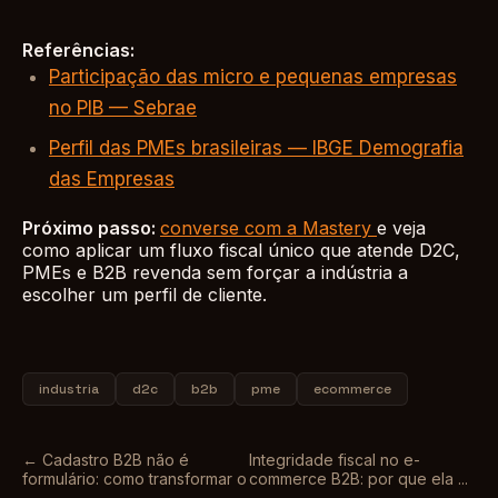
Referências:
Participação das micro e pequenas empresas
no PIB — Sebrae
Perfil das PMEs brasileiras — IBGE Demografia
das Empresas
Próximo passo:
converse com a Mastery
e veja
como aplicar um fluxo fiscal único que atende D2C,
PMEs e B2B revenda sem forçar a indústria a
escolher um perfil de cliente.
industria
d2c
b2b
pme
ecommerce
← Cadastro B2B não é
Integridade fiscal no e-
formulário: como transformar o
commerce B2B: por que ela ...
...
→