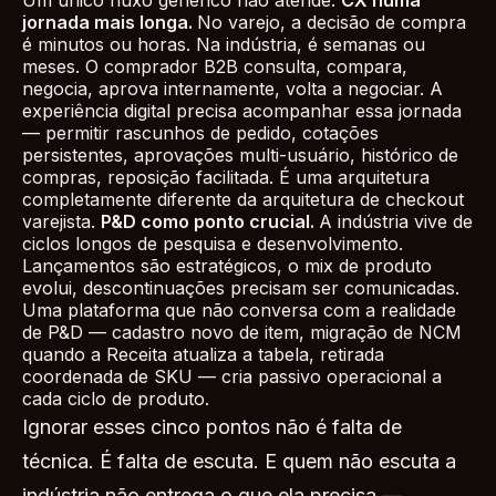
Um único fluxo genérico não atende.
CX numa
jornada mais longa.
No varejo, a decisão de compra
é minutos ou horas. Na indústria, é semanas ou
meses. O comprador B2B consulta, compara,
negocia, aprova internamente, volta a negociar. A
experiência digital precisa acompanhar essa jornada
— permitir rascunhos de pedido, cotações
persistentes, aprovações multi-usuário, histórico de
compras, reposição facilitada. É uma arquitetura
completamente diferente da arquitetura de checkout
varejista.
P&D como ponto crucial.
A indústria vive de
ciclos longos de pesquisa e desenvolvimento.
Lançamentos são estratégicos, o mix de produto
evolui, descontinuações precisam ser comunicadas.
Uma plataforma que não conversa com a realidade
de P&D — cadastro novo de item, migração de NCM
quando a Receita atualiza a tabela, retirada
coordenada de SKU — cria passivo operacional a
cada ciclo de produto.
Ignorar esses cinco pontos não é falta de
técnica. É falta de escuta. E quem não escuta a
indústria não entrega o que ela precisa —