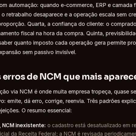
 com automação: quando e-commerce, ERP e camada f
o retrabalho desaparece e a operação escala sem cre
roporção. Quarta, a confiança do cliente: o comprad
hamento fiscal na hora da compra. Quinta, previsibilid
 saber quanto imposto cada operação gera permite proj
expansão sem passivo invisível.
s erros de NCM que mais apare
cação via NCM é onde muita empresa tropeça, quase s
o: emite, dá erro, corrige, reenvia. Três padrões expl
ejeições. O resumo essencial:
, NCM inexistente:
o cadastro está desatualizado em r
ficial da Receita Federal; a NCM é revisada periodicame