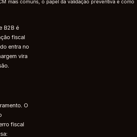
 NCM mais comuns, o papel da validação preventiva e como
ce B2B é
ção fiscal
ido entra no
 margem vira
são.
uramento. O
o
rro fiscal
sa: