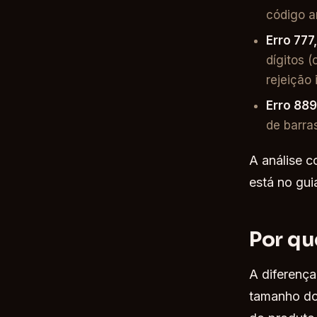
código an
Erro 777
dígitos 
rejeição 
Erro 889
de barra
A análise c
está no gu
Por qu
A diferença
tamanho do 