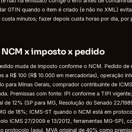
(e não na emissão) corrige o erro antes de contaminar
dar GTIN quando o item é criado (e não no XML) evita 
 custa minutos; fazer depois custa horas por dia, por 
 NCM x imposto x pedido
dido muda de imposto conforme o NCM. Pedido de r
s a R$ 100 (R$ 10.000 em mercadorias), operação int
lo para Minas Gerais, comprador contribuinte de ICMS
nda. Premissas com fonte: IPI conforme a TIPI vigent
ual de 12% (SP para MG, Resolução do Senado 22/1989
 MG de 18%; ICMS-ST quando o NCM está em protocol
ocolo ICMS 27/2009 e 13/2012, ferramentas MG-SP),
elo protocolo (aqui, MVA original de 40% como premis