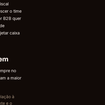
iscal
scer o time
or B2B quer
ade
etar caixa
cem
empre no
icam a maior
elação à
nte e o