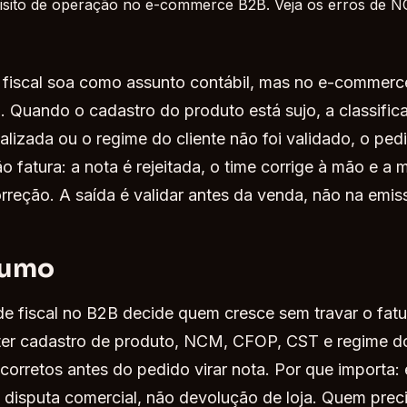
requisito de operação no e-commerce B2B. Veja os erros de
e fiscal soa como assunto contábil, mas no e-commer
. Quando o cadastro do produto está sujo, a classifica
alizada ou o regime do cliente não foi validado, o ped
ão fatura: a nota é rejeitada, o time corrige à mão e a
rreção. A saída é validar antes da venda, não na emis
sumo
de fiscal no B2B decide quem cresce sem travar o fat
ter cadastro de produto, NCM, CFOP, CST e regime d
orretos antes do pedido virar nota. Por que importa: e
 disputa comercial, não devolução de loja. Quem preci