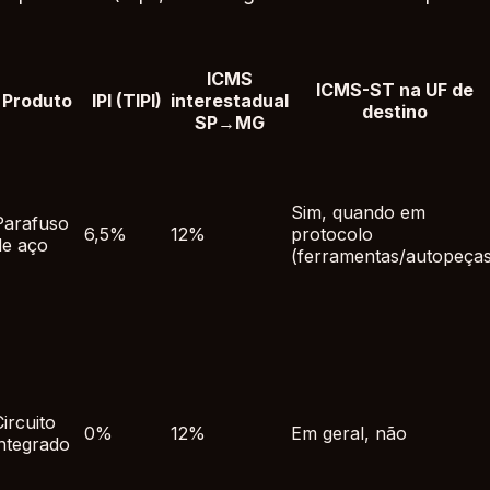
ICMS
ICMS-ST na UF de
Produto
IPI (TIPI)
interestadual
destino
SP→MG
Sim, quando em
Parafuso
6,5%
12%
protocolo
de aço
(ferramentas/autopeças
Circuito
0%
12%
Em geral, não
integrado