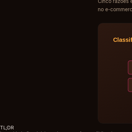
Cinco razões e
no e-commerce
TL;DR