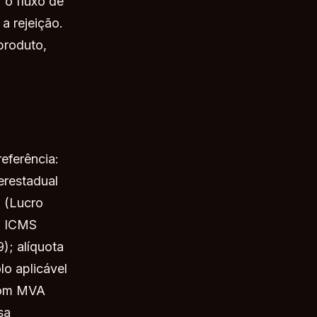
 o fluxo de
a rejeição.
produto,
eferência:
erestadual
 (Lucro
e; ICMS
); alíquota
o aplicável
 com MVA
sa