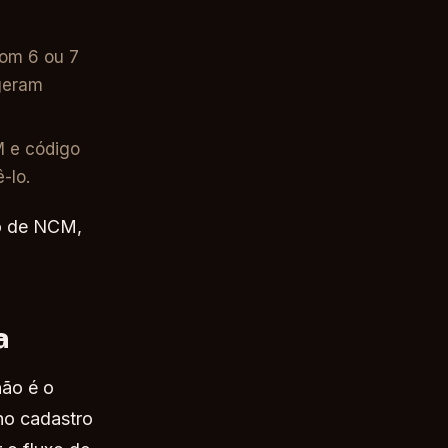
om 6 ou 7
geram
M e código
-lo.
ão de NCM,
a
não é o
no cadastro