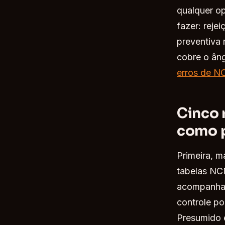
qualquer op
fazer: reje
preventiva 
cobre o âng
erros de N
Cinco 
como p
Primeira, m
tabelas NC
acompanha 
controle p
Presumido e