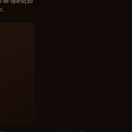
to de operação
o.