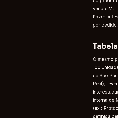
do produto 
venda. Vali
Fazer antes
por pedido.
Tabela
O mesmo pe
100 unidade
de São Pau
Real), reve
interestad
interna de
(ex.: Prot
definida p