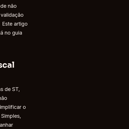
 de não
 validação
 Este artigo
tá no guia
scal
as de ST,
não
mplificar o
 Simples,
ganhar