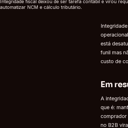
Integridade fiscal deixou de ser tarefa contábil e virou 
automatizar NCM e cálculo tributário.
Integridad
operacional
está desatu
funil mas n
custo de co
Em re
A integrida
que é: man
comprador c
no B2B vira