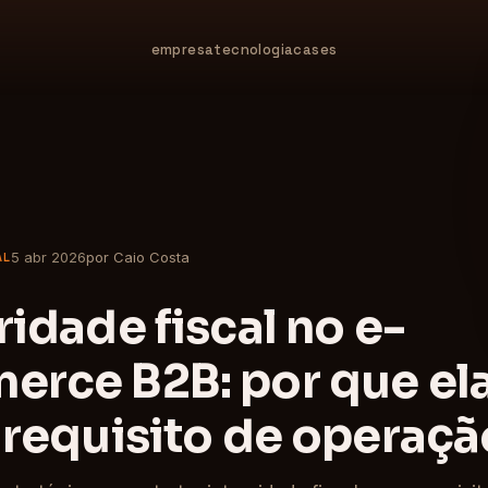
empresa
tecnologia
cases
5 abr 2026
por Caio Costa
AL
ridade fiscal no e-
rce B2B: por que el
 requisito de operaçã