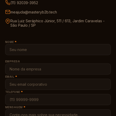
(11) 92039-3952
meajuda@masteryb2b.tech
Rua Luiz Seráphico Júnior, 511 / 613, Jardim Caravelas -
São Paulo / SP
NOME
*
EMPRESA
EMAIL
*
TELEFONE
*
MENSAGEM
*