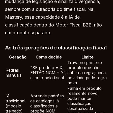
mudança de legislação e sinaliza divergência,
sempre com a curadoria do time fiscal. Na
Mastery, essa capacidade é a IA de
classificação dentro do Motor Fiscal B2B, não
um produto separado.
As três gerações de classificação fiscal
Geração
Como decide
Limite
Trava no primeiro
"SE produto = X,
produto que não
Regras
ENTÃO NCM = Y",
cabe na regra; cada
manuais
escrito pelo fiscal
novidade pede regra
nova
Falha em produto
realmente novo;
IA
Aprende padrões
pode manter
tradicional
de catálogos já
classificação
(modelo
classificados e
desatualizada
treinado)
propõe NCM