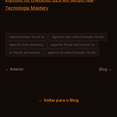
Tecnologia Mastery
classificacao-fiscal-ia
agentic-tax-classificacao-fiscal
agentic-tax-mastery
agente-fiscal-autonomo-ia
ia-fiscal-autonoma
agente-ia-classificacao-fiscal
← Anterior
Blog →
← Voltar para o Blog