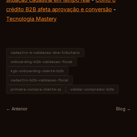
crédito B2B afeta aprovação e conversão
-
Tecnologia Mastery
cadastro-e-validacao-dna-tributario
onboarding-b2b-validacao-fiscal
kyb-onboarding-cliente-b2b
cadastro-b2b-validacao-fiscal
primeira-compra-cliente-pj
validar-comprador-b2b
← Anterior
Blog →